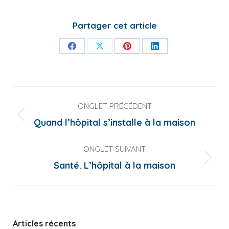
Partager cet article
Share
Share
Share
Share
on
on
on
on
Facebook
X
Pinterest
LinkedIn
Navigation
ONGLET PRÉCÉDENT
de
Onglet
Quand l’hôpital s’installe à la maison
commentaire
précédent
ONGLET SUIVANT
Onglet
Santé. L’hôpital à la maison
suivant
Articles récents