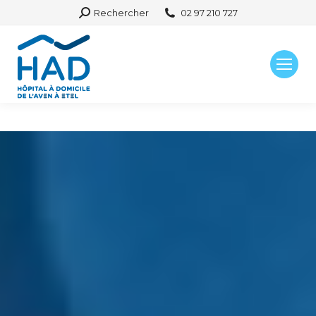
Search:
Rechercher
02 97 210 727