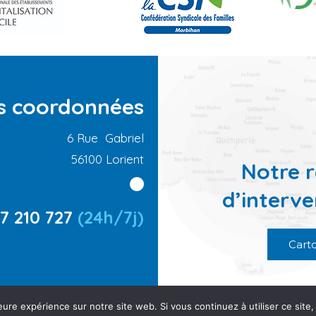
 coordonnées
6 Rue Gabriel
56100 Lorient
Notre 
d’interve
7 210 727
(24h/7j)
Cart
Ⓒ Plurielle productio
eure expérience sur notre site web. Si vous continuez à utiliser ce sit