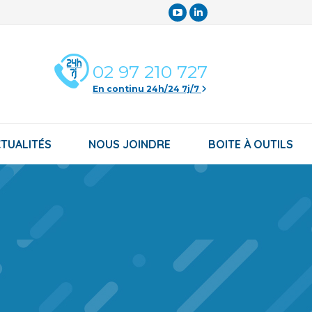
YouTube
LinkedIn
page
page
opens
opens
02 97 210 727
in
in
En continu 24h/24 7j/7
new
new
window
window
TUALITÉS
NOUS JOINDRE
BOITE À OUTILS