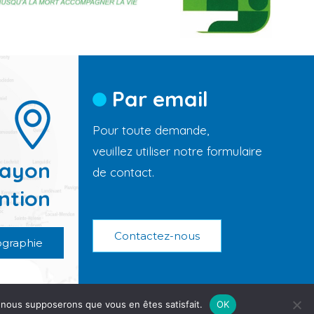
Par email
Pour toute demande,
veuillez utiliser notre formulaire
rayon
de contact.
ntion
Contactez-nous
ographie
ns |
Mentions légales et Politique de Confidentialité
e, nous supposerons que vous en êtes satisfait.
OK