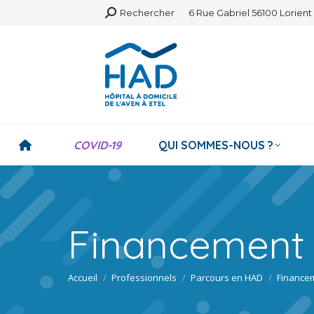
Search:
Rechercher
6 Rue Gabriel 56100 Lorient
COVID-19
QUI SOMMES-NOUS ?
Financement 
Vous êtes ici :
Accueil
Professionnels
Parcours en HAD
Financem