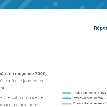
Répar
oûte en moyenne 200€
,
nférieur à une journée en
nt.
HAD reçoit un financement
ssurance maladie pour