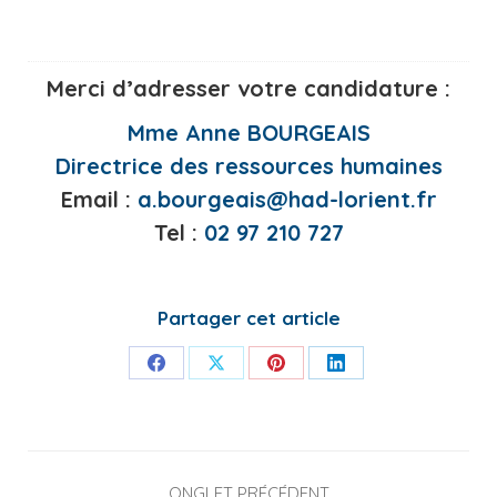
Merci d’adresser votre candidature
:
Mme Anne BOURGEAIS
Directrice des ressources humaines
Email :
a.bourgeais@had-lorient.fr
Tel :
02 97 210 727
Partager cet article
Share
Share
Share
Share
on
on
on
on
Facebook
X
Pinterest
LinkedIn
Navigation
ONGLET PRÉCÉDENT