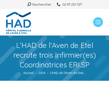
Search:
Rechercher
02 97 210 727
L’HAD de l’Aven de Etel
recrute trois Infirmier(es)
Coordinatrices ERI.SP
Vous êtes ici :
Accueil
2024
L’HAD de l’Aven de Etel…